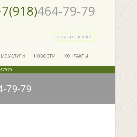
+7(918)
464-79-79
заказать звонок
ЫЕ УСЛУГИ
НОВОСТИ
КОНТАКТЫ
Тел: +79184647979
4-79-79
фальтовый скол в Майкопе. Тел: +7(918)464-79-79