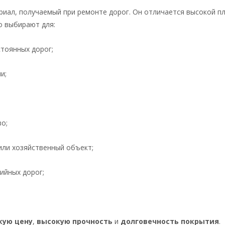
иал, получаемый при ремонте дорог. Он отличается высокой п
о выбирают для:
тоянных дорог;
и;
о;
или хозяйственный объект;
ийных дорог;
кую цену
,
высокую прочность
и
долговечность покрытия
.