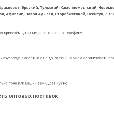
Краснооктябрьский, Тульский, Каменномостский, Новосво
ая, Афипсип, Новая Адыгея, Старобжегокай, Псейтук
, а т
но привезём, уточним расстояние по телефону.
 грузоподъёмностью от 5 до 20 тонн. Можем организовать под
лько тонн или машин вам будет нужно.
ть оптовых поставок