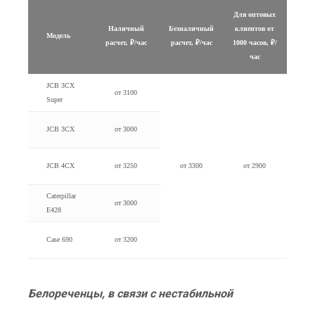
Для оптовых
Наличный
Безналичный
клиентов от
Модель
расчет, ₽/час
расчет, ₽/час
1000 часов, ₽/
час
JCB 3CX
от 3100
Super
JCB 3CX
от 3000
JCB 4CX
от 3250
от 3300
от 2900
Caterpillar
от 3000
E428
Case 690
от 3200
Белореченцы, в связи с нестабильной