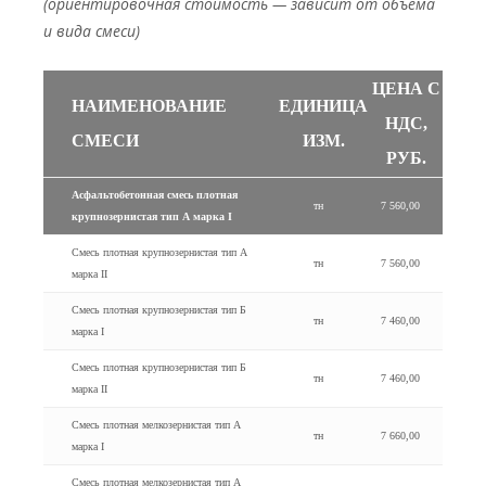
(ориентировочная стоимость — зависит от объёма
и вида смеси)
ЦЕНА С
НАИМЕНОВАНИЕ
ЕДИНИЦА
НДС,
СМЕСИ
ИЗМ.
РУБ.
Асфальтобетонная смесь плотная
тн
7 560,00
крупнозернистая тип А марка I
Смесь плотная крупнозернистая тип А
тн
7 560,00
марка II
Смесь плотная крупнозернистая тип Б
тн
7 460,00
марка I
Смесь плотная крупнозернистая тип Б
тн
7 460,00
марка II
Смесь плотная мелкозернистая тип А
тн
7 660,00
марка I
Смесь плотная мелкозернистая тип А