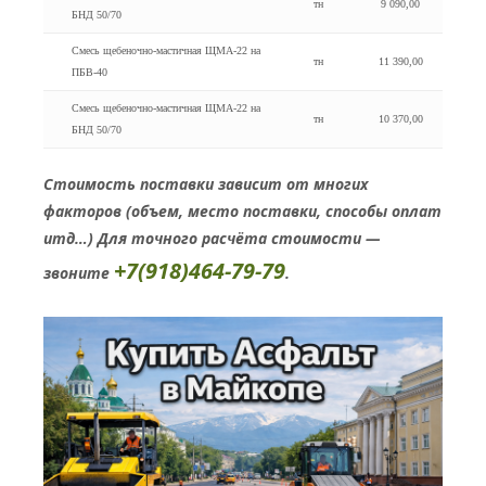
тн
9 090,00
БНД 50/70
Смесь щебеночно-мастичная ЩМА-22 на
тн
11 390,00
ПБВ-40
Смесь щебеночно-мастичная ЩМА-22 на
тн
10 370,00
БНД 50/70
Стоимость поставки зависит от многих
факторов (объем, место поставки, способы оплат
итд…) Для точного расчёта стоимости —
+7(918)464-79-79
звоните
.