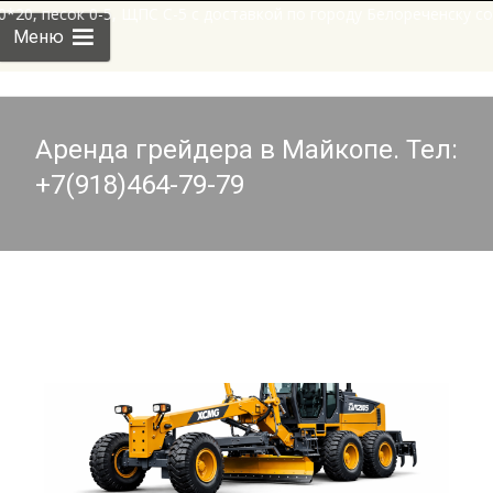
кажи щебень 10*20, песок 0-5, ЩПС С-5 с доставкой по городу Б
Skip
Меню
to
content
Аренда грейдера в Майкопе. Тел:
+7(918)464-79-79