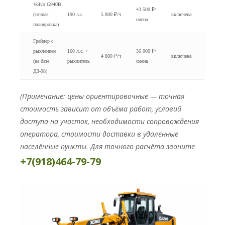
Volvo G940B
43 500 ₽/
(точная
190 л.с.
5 800 ₽/ч
включена
смена
планировка)
Грейдер с
рыхлением
160 л.с. +
36 000 ₽/
4 800 ₽/ч
включена
(на базе
рыхлитель
смена
ДЗ-98)
(Примечание: цены ориентировочные — точная
стоимость зависит от объёма работ, условий
доступа на участок, необходимости сопровождения
оператора, стоимости доставки в удалённые
населённые пункты. Для точного расчёта звоните
+7(918)464-79-79