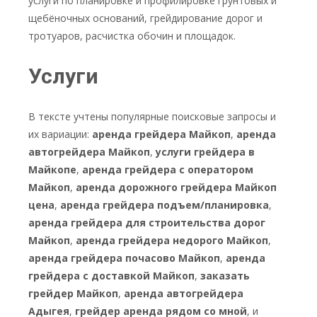
услуги по планировке и профилировке грунтовых и
щебёночных оснований, грейдирование дорог и
тротуаров, расчистка обочин и площадок.
Услуги
В тексте учтены популярные поисковые запросы и
их вариации:
аренда грейдера Майкоп
,
аренда
автогрейдера Майкоп
,
услуги грейдера в
Майкопе
,
аренда грейдера с оператором
Майкоп
,
аренда дорожного грейдера Майкоп
цена
,
аренда грейдера подъем/планировка
,
аренда грейдера для строительства дорог
Майкоп
,
аренда грейдера недорого Майкоп
,
аренда грейдера почасово Майкоп
,
аренда
грейдера с доставкой Майкоп
,
заказать
грейдер Майкоп
,
аренда автогрейдера
Адыгея
,
грейдер аренда рядом со мной
, и