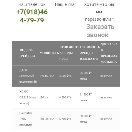
Наш телефон
Наш e-mail
Хотите что бы
+7(918)46
мы
перезвонили?
4-79-79
Заказать
звонок
ДОСТАВКА
СТОИМОСТЬ
СТОИМОСТЬ
МОДЕЛЬ
В
МОЩНОСТЬ
АРЕНДЫ
АРЕНДЫ
ГРЕЙДЕРА
ПРЕДЕЛАХ
(ЧАС)
(СМЕНА 8Ч)
МАЙКОПА
ДЗ-98
26 000 ₽/
(локальный
140-160 л.с.
3 500 ₽/ч
включена
смена
классический)
XCMG
31 500 ₽/
GR215 (класс
180 л.с.
4 200 ₽/ч
включена
смена
эконом)
Caterpillar
39 000 ₽/
140K
180-200 л.с.
5 200 ₽/ч
включена
смена
(премиум)