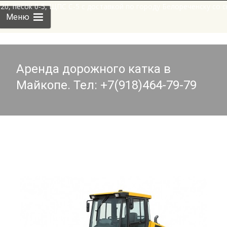
ажи щебень 10*20, песок 0-5, ЩПС С-5 с доставкой по городу Бе
Skip
Меню
to
content
Аренда дорожного катка в
Майкопе. Тел: +7(918)464-79-79