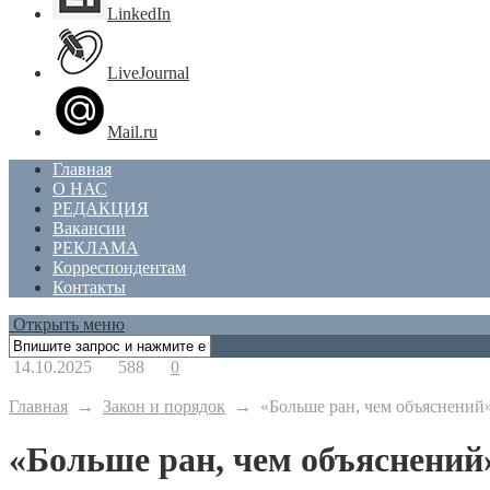
LinkedIn
LiveJournal
Mail.ru
Главная
О НАС
РЕДАКЦИЯ
Вакансии
РЕКЛАМА
Корреспондентам
Контакты
Открыть меню
14.10.2025
588
0
Главная
→
Закон и порядок
→
«Больше ран, чем объяснений
«Больше ран, чем объяснений