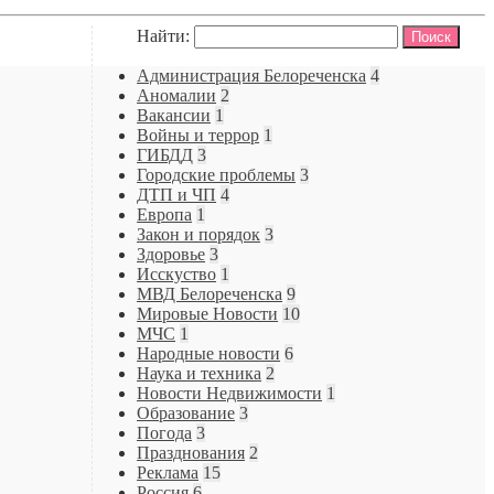
Найти:
Администрация Белореченска
4
Аномалии
2
Вакансии
1
Войны и террор
1
ГИБДД
3
Городские проблемы
3
ДТП и ЧП
4
Европа
1
Закон и порядок
3
Здоровье
3
Исскуство
1
МВД Белореченска
9
Мировые Новости
10
МЧС
1
Народные новости
6
Наука и техника
2
Новости Недвижимости
1
Образование
3
Погода
3
Празднования
2
Реклама
15
Россия
6