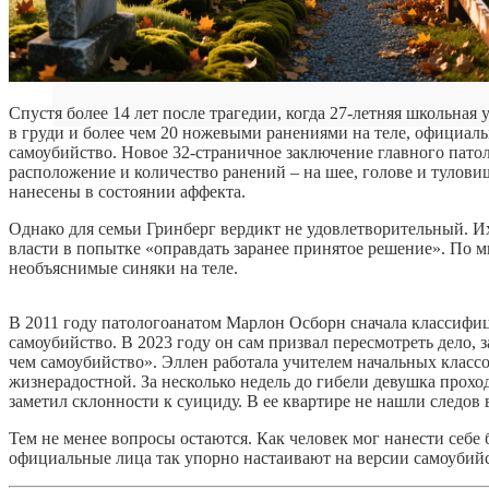
Спустя более 14 лет после трагедии, когда 27-летняя школьна
в груди и более чем 20 ножевыми ранениями на теле, официаль
самоубийство. Новое 32-страничное заключение главного патол
расположение и количество ранений – на шее, голове и тулови
нанесены в состоянии аффекта.
Однако для семьи Гринберг вердикт не удовлетворительный. И
власти в попытке «оправдать заранее принятое решение». По
необъяснимые синяки на теле.
В 2011 году патологоанатом Марлон Осборн сначала классифиц
самоубийство. В 2023 году он сам призвал пересмотреть дело, 
чем самоубийство».
Эллен работала учителем начальных классо
жизнерадостной. За несколько недель до гибели девушка проход
заметил склонности к суициду. В ее квартире не нашли следов 
Тем не менее вопросы остаются. Как человек мог нанести себе 
официальные лица так упорно настаивают на версии самоубийс