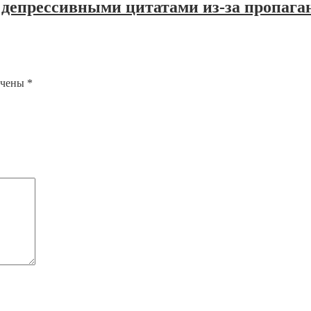
с депрессивными цитатами из-за пропаг
ечены
*