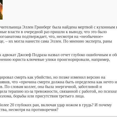
я учительница Эллен Гринберг была найдена мертвой с кухонным
ные власти в очередной раз пришли к выводу, что это было
огоанатома подтверждает, что, несмотря на «необычное»
ще, – их могла нанести сама Эллен. По мнению эксперта, раны
х адвокат Джозеф Подраза назвал отчет глубоко ошибочным и о
 мнению юриста ключевые улики проигнорировали, например,
ировал смерть как убийство, но позже изменил версию на
заявив, что «причина смерти должна быть определена как нечто и
в. По словам коллег, она была энергичной, заботливой и
ила терапию из-за тревожности, связанной с работой, но психиа
взлома, борьбы или присутствия третьего лица.
более 20 глубоких ран, включая удар ножом в грудь? И почему
тва, несмотря на противоречия?