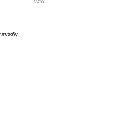
53703
службу