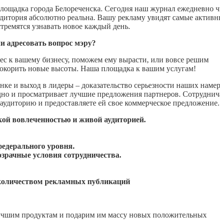
лощадка города Белореченска. Сегодня наш журнал ежедневно 
аудитория абсолютно реальна. Вашу рекламу увидят самые актив
стремятся узнавать новое каждый день.
ли адресовать вопрос мэру?
ес к вашему бизнесу, поможем ему вырасти, или вовсе решим
покорить новые высоты. Наша площадка к вашим услугам!
ке и выход в лидеры – доказательство серьезности наших наме
дно и просматривает лучшие предложения партнеров. Сотруднич
аудиторию и предоставляете ей свое коммерческое предложение.
ой вовлеченностью и живой аудиторией.
.
федерального уровня.
озрачные условия сотрудничества.
 количеством рекламных публикаций
лучшим продуктам и подарим им массу новых положительных