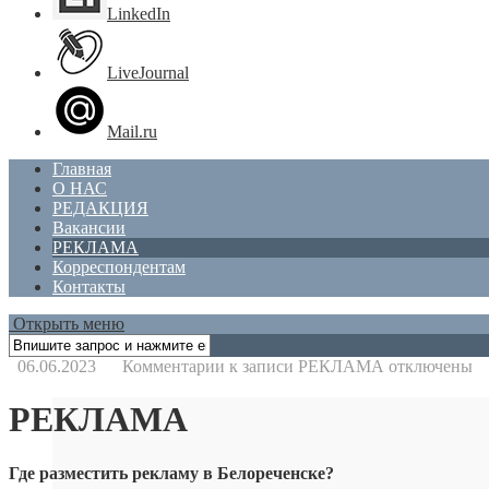
LinkedIn
LiveJournal
Mail.ru
Главная
О НАС
РЕДАКЦИЯ
Вакансии
РЕКЛАМА
Корреспондентам
Контакты
Открыть меню
06.06.2023
Комментарии
к записи РЕКЛАМА
отключены
РЕКЛАМА
Где разместить рекламу в Белореченске?