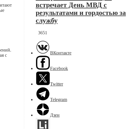
встречает День МВД с
читают
ные
результатами и гордостью за
службу
3651
рений.
ВКонтакте
ая с
Facebook
Twitter
Telegram
Дзен