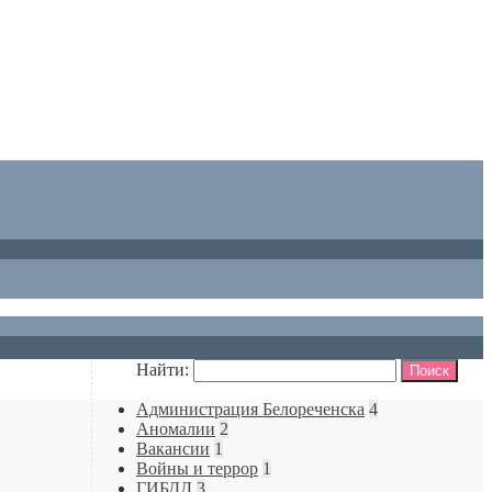
Найти:
Администрация Белореченска
4
Аномалии
2
Вакансии
1
Войны и террор
1
ГИБДД
3