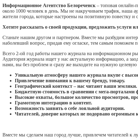
Информационное Агентство Белореченск
– топовая онлайн-п
около 1000 человек в день. Мы не накручиваем трафик, наша 
жители города, которые настроены на позитивную повестку и 
Хотите рассказать о своей продукции, предложить услуги и
Станьте нашим другом и партнером. Вместе мы разбудим интер
наболевший вопрос, придав ему огласке, тем самым поможем 
Всего 2-ой год работы нашего журнала на информационном рын
Аудитория журнала ищет у нас актуальную информацию, а зао
нами, вы без проблем и сразу же выходите на нужную целевую 
Уникальную атмосферу нашего журнала вкупе с высок
Привлечение внимания к вашему бренду, товару.
Географический контекст – нас читают ваши земляки
Бюджетную стоимость в сравнении с мега-порталами 
Высокие охваты, большое количество просмотров, пр
Грамотную интеграцию в контент.
Возможность заявить о себе лояльной аудитории.
Читателей, доверие которых не подорвано огромным
Вместе мы сделаем наш город лучше, привлечем читателей к 