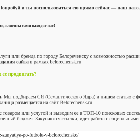
. Попробуй и ты воспользоваться ею прямо сейчас — наш ват
в, клиенты сами находят нас!
луги или бренда по городу Белореченску с возможностью расш
здания сайта
в рамках belorechensk.ru
 ее продвигать?
.
Мы подбираем СЯ (Семантического Ядра) и пишем статью с ф
аница размещается на сайт Belorechensk.ru
 товаром или услугой и выводим ее в ТОП-10 поисковых систе
сячный бюджет. Закупаются ссылки, идет работа с социальными
ye-zanyatiya-po-futbolu-v-belorechenske/