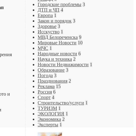
Городские проблемы
3
сап
ДТП и ЧП
4
Европа
1
Закон и порядок
3
Здоровье
3
Исскуство
1
МВД Белореченска
9
Мировые Новости
10
МЧС
1
Народные новости
6
ирения
Наука и техника
2
Новости Недвижимости
1
Образование
3
Погода
3
Празднования
2
Реклама
15
Россия
6
ото и
Спорт
4
Строительство/услуги
1
ТУРИЗМ
1
м
ЭКОЛОГИЯ
1
Экономика
2
Эксперты
1