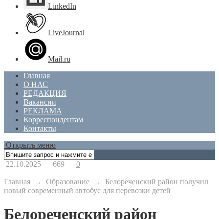
LinkedIn
LiveJournal
Mail.ru
Главная
О НАС
РЕДАКЦИЯ
Вакансии
РЕКЛАМА
Корреспондентам
Контакты
Открыть меню
22.10.2025
669
0
Главная
→
Образование
→
Белореченский район получил
новый современный автобус для перевозки детей
Белореченский район