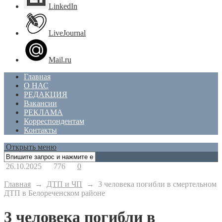
LinkedIn
LiveJournal
Mail.ru
Главная
О НАС
РЕДАКЦИЯ
Вакансии
РЕКЛАМА
Корреспондентам
Контакты
Открыть меню
26.10.2025
776
0
Главная
→
ДТП и ЧП
→
3 человека погибли в смертельном
ДТП в Белореченском районе
3 человека погибли в