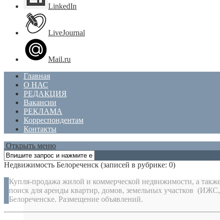
LinkedIn
LiveJournal
Mail.ru
Главная
О НАС
РЕДАКЦИЯ
Вакансии
РЕКЛАМА
Корреспондентам
Контакты
Открыть меню
Недвижимость Белореченск
(записей в рубрике: 0)
Купля-продажа жилой и коммерческой недвижимости, а также
поиск для аренды квартир, домов, земельных участков (ИЖС
Белореченске. Размещение объявлений.