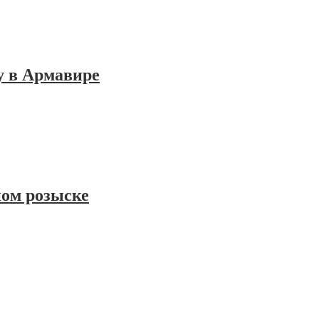
у в Армавире
ном розыске