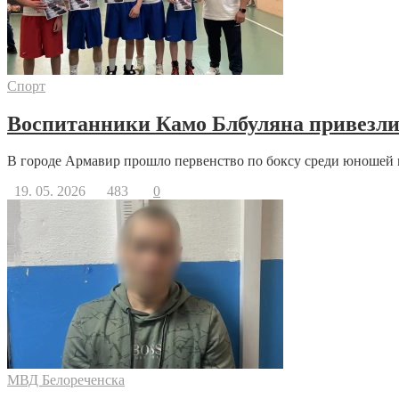
Спорт
Воспитанники Камо Блбуляна привезли 
В городе Армавир прошло первенство по боксу среди юношей 
19. 05. 2026
483
0
МВД Белореченска