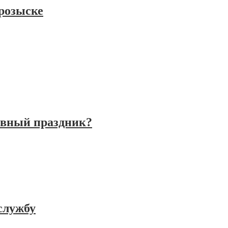
розыске
авный праздник?
службу