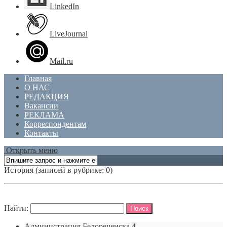
LinkedIn
LiveJournal
Mail.ru
Главная
О НАС
РЕДАКЦИЯ
Вакансии
РЕКЛАМА
Корреспондентам
Контакты
Открыть меню
История
(записей в рубрике: 0)
Найти:
Администрация Белореченска
4